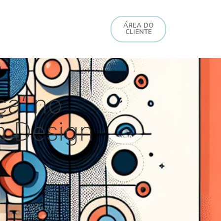
ÁREA DO
CLIENTE
ça’ no
um Design