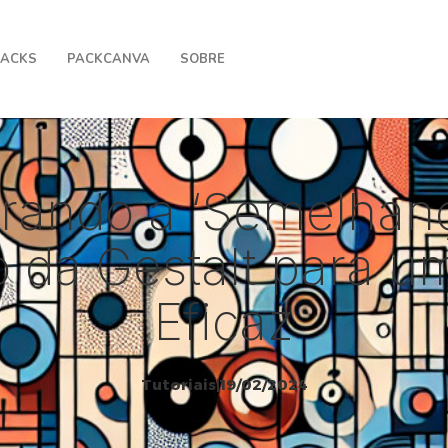
PACKS
PACKCANVA
SOBRE
rando a ‘Semelhan
o da Gestalt para 
Eficaz
Tutoriais
|
19/02/2024