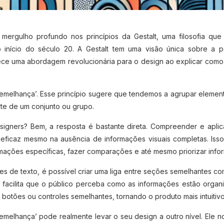
mergulho profundo nos princípios da Gestalt, uma filosofia q
no início do século 20. A Gestalt tem uma visão única sobre 
ece uma abordagem revolucionária para o design ao explicar como
Semelhança’. Esse princípio sugere que tendemos a agrupar elemen
te de um conjunto ou grupo.
signers? Bem, a resposta é bastante direta. Compreender e aplica
ficaz mesmo na ausência de informações visuais completas. Iss
ormações específicas, fazer comparações e até mesmo priorizar inf
 de texto, é possível criar uma liga entre seções semelhantes com 
 facilita que o público perceba como as informações estão organi
tões ou controles semelhantes, tornando o produto mais intuitivo e
emelhança’ pode realmente levar o seu design a outro nível. Ele n