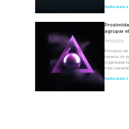
Saiba mais »
Proximidad
agrupar e
18/02/2024
Princípios da
reparou no 
organizada t
mais clarame
Saiba mais »