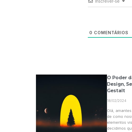
Inscrever-se
0
COMENTÁRIOS
O Poder d
Design, S
Gestalt
18/02/2024
Olá, amantes
de como noss
elementos vi
decidimos qu